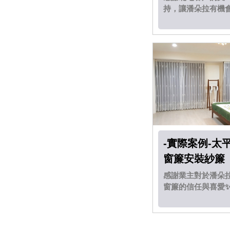
持，讓潘朵拉有機
到府服務，這次幫
戶安裝了有花樣的
光捲簾.....
-實際案例-太
窗簾安裝紗簾
及調光簾
感謝業主對於潘朵
窗簾的信任與喜愛
這次安裝的窗簾款
有布簾、紗簾及超
氣的調光簾。