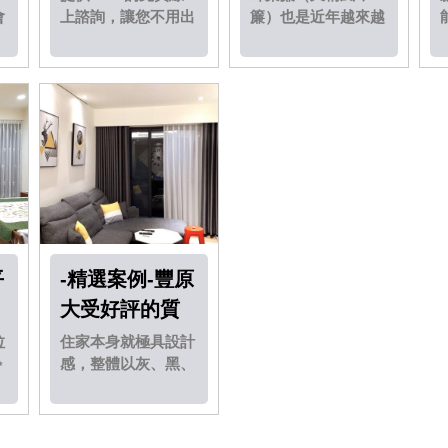
會
上諮詢，讓您不用出
簾）也是近年越來越
客
門就能夠透過網路聯
多人青睞的款式喔！
遮
絡到我們！
蓬鬆的設計讓蜂巢簾
讓人很容易就能辨
識.....
平
-精選案例-豐原
大受好評的質
感窗簾搭配
拉
住家本身就極具設計
✨
感，整體以灰、黑、
式
白色系為主，所以我
人
們幫客戶做了有線條
感的布簾加紗簾....