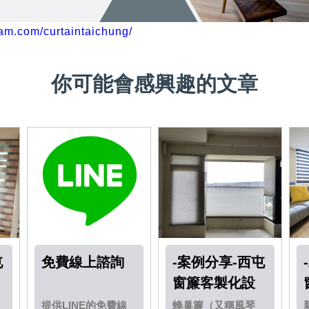
ram.com/curtaintaichung/
你可能會感興趣的文章
屯
免費線上諮詢
-案例分享-西屯
窗簾客製化設
計－蜂巢簾
提供LINE的免費線
蜂巢簾（又稱風琴