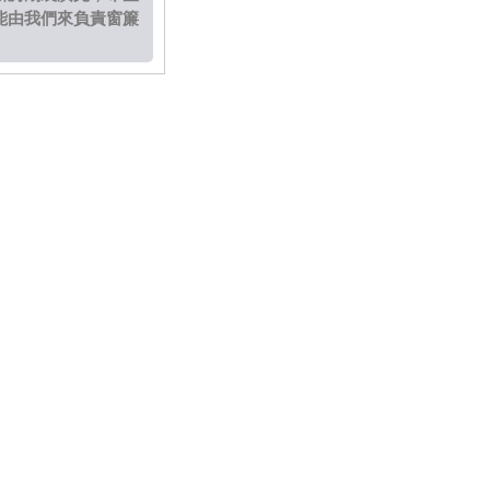
能由我們來負責窗簾
的安裝，說到設計感
的話，就必須推出遮
光捲簾囉！