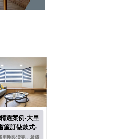
-精選案例-大里
窗簾訂做款式-
遮光捲簾
新房剛裝潢完，希望