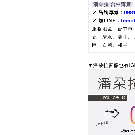
潘朵拉-台中窗簾
📍 諮詢專線：
098
📍 加LINE：
heen
服務地區：台中市
鹿、清水、龍井、
區、石岡、和平
▼潘朵拉窗簾也有I