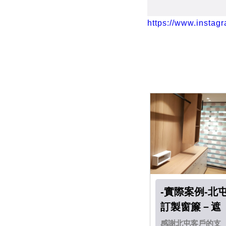
https://www.instag
-實際案例-北
訂製窗簾－遮
光簾
感謝北屯客戶的支