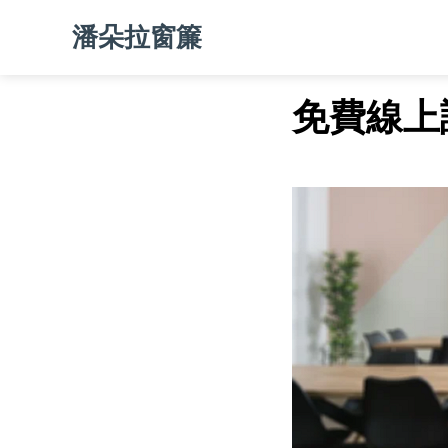
潘朵拉窗簾
免費線上